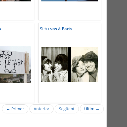
s
Si tu vas à Paris
← Primer
Anterior
Següent
Últim →