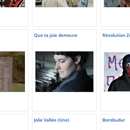
Que ta joie demeure
Révolution Z
Jolie Vallée (Une)
Borobudur