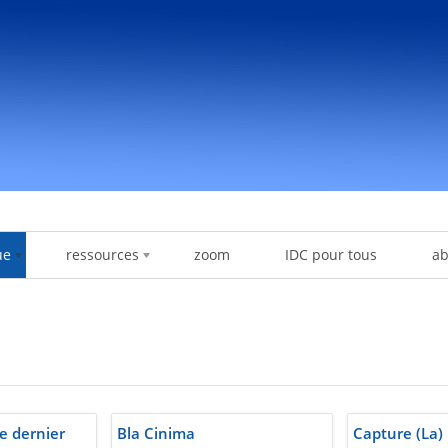
ue
ressources
zoom
IDC pour tous
a
le dernier
Bla Cinima
Capture (La)