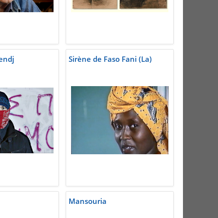
endj
Sirène de Faso Fani (La)
Mansouria