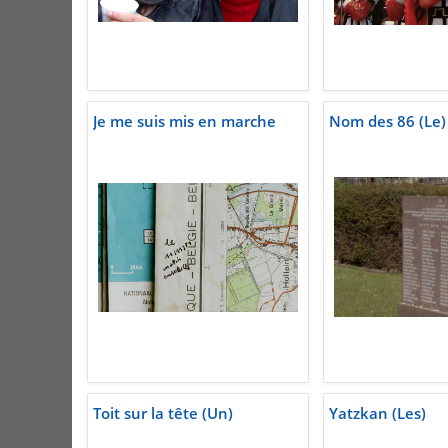
Je me suis mis en marche
Nom des 86 (Le)
Toit sur la tête (Un)
Yatzkan (Les)