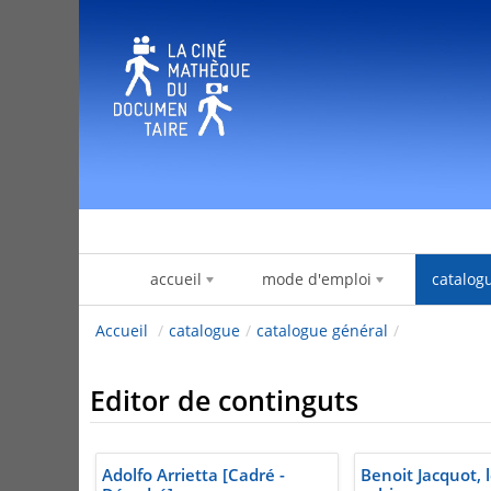
Salta al contigut
accueil
mode d'emploi
catalog
Accueil
/
catalogue
/
catalogue général
/
Editor de continguts
Adolfo Arrietta [Cadré -
Benoit Jacquot, 