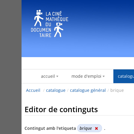
Salta al contigut
accueil
mode d'emploi
catalog
Accueil
/
catalogue
/
catalogue général
/
brique
Editor de continguts
Contingut amb l'etiqueta
brique
.