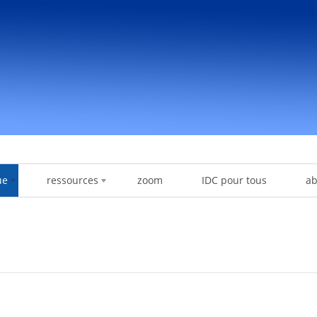
ue
ressources
zoom
IDC pour tous
a