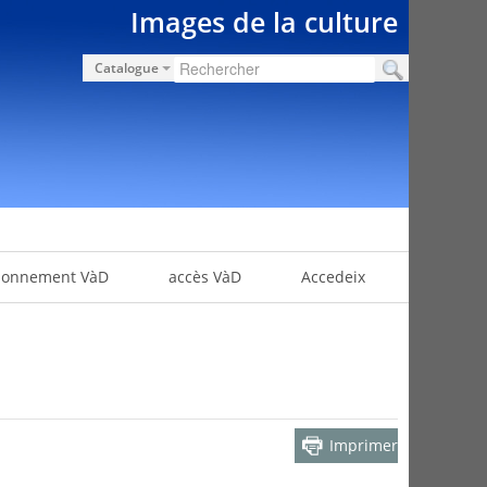
Images de la culture
Catalogue
bonnement VàD
accès VàD
Accedeix
Imprimer