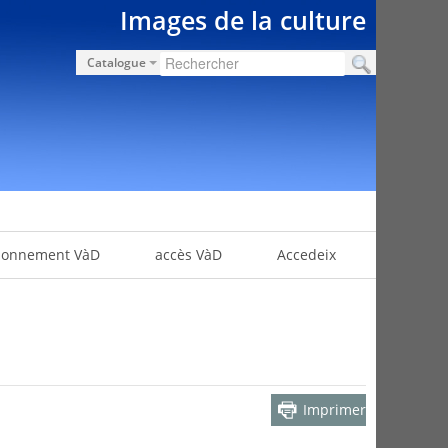
Images de la culture
Catalogue
bonnement VàD
accès VàD
Accedeix
Imprimer