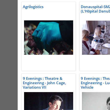
Agrilogistics
Donauspital-SM
(L'Hôpital Danu
9 Evenings : Theatre &
9 Evenings : The
Engineering - John Cage,
Engineering - Lu
Variations VII
Vehicle