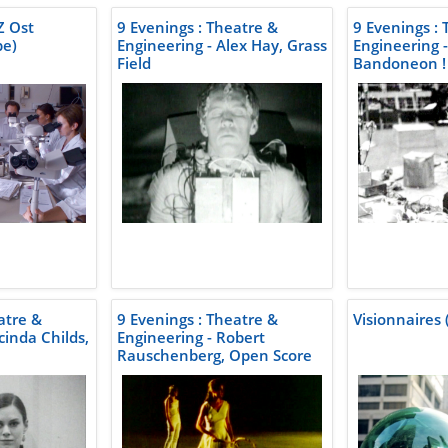
Z Ost
9 Evenings : Theatre &
9 Evenings :
be)
Engineering - Alex Hay, Grass
Engineering -
Field
Bandoneon !
atre &
9 Evenings : Theatre &
Visionnaires 
cinda Childs,
Engineering - Robert
Rauschenberg, Open Score