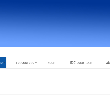
ue
ressources
zoom
IDC pour tous
a