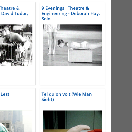
 Theatre &
9 Evenings : Theatre &
 David Tudor,
Engineering - Deborah Hay,
Solo
(Les)
Tel qu'on voit (Wie Man
Sieht)