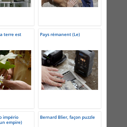
la terre est
Pays rémanent (Le)
o império
Bernard Blier, façon puzzle
un empire)