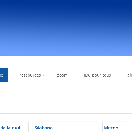
ue
ressources
zoom
IDC pour tous
a
 de la nuit
Silabario
Mitten