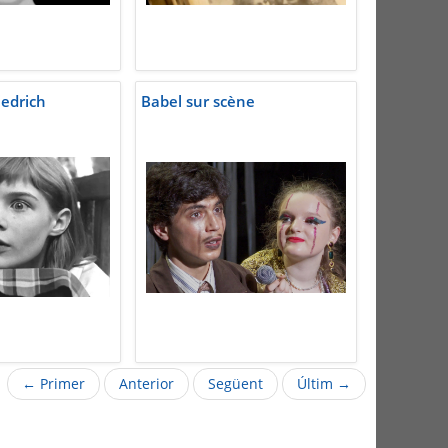
iedrich
Babel sur scène
← Primer
Anterior
Següent
Últim →