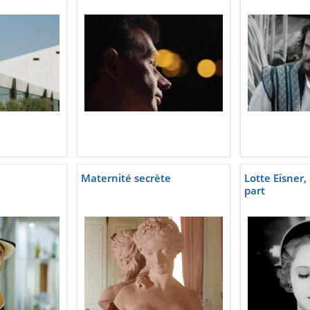
Maternité secrète
Lotte Eisner, 
part