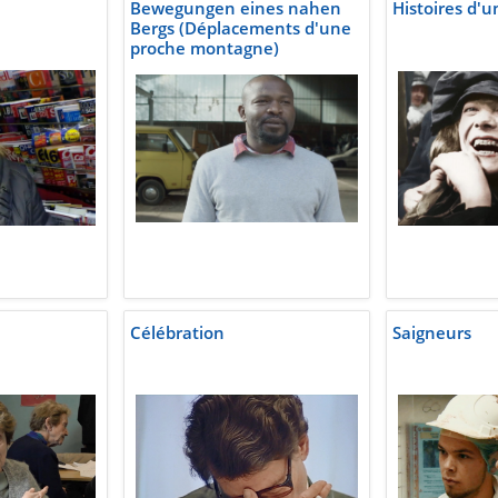
Bewegungen eines nahen
Histoires d'
Bergs (Déplacements d'une
proche montagne)
Célébration
Saigneurs