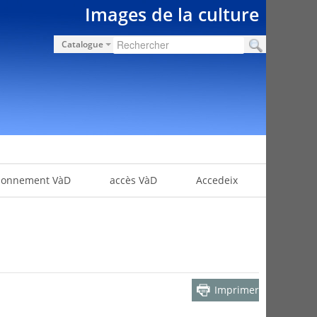
Images de la culture
Catalogue
bonnement VàD
accès VàD
Accedeix
Imprimer