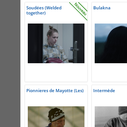
Soudées (Welded
Bulakna
together)
Pionnieres de Mayotte (Les)
Intermède