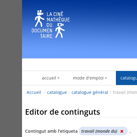
Salta al contigut
accueil
mode d'emploi
catalog
Accueil
/
catalogue
/
catalogue général
/
travail (mo
Editor de continguts
Contingut amb l'etiqueta
travail (monde du)
.