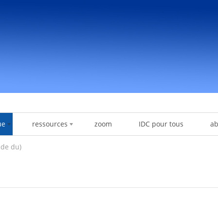
ue
ressources
zoom
IDC pour tous
a
nde du)