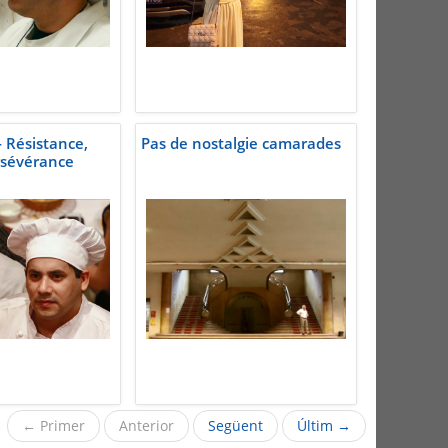
- Résistance,
Pas de nostalgie camarades
rsévérance
← Primer
Anterior
Següent
Últim →