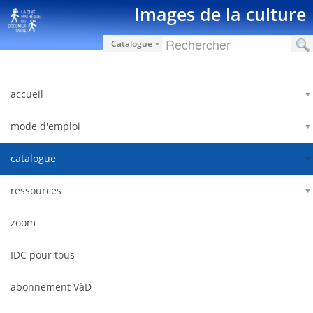
Saut au contenu
Images de la culture
Catalogue
accueil
mode d'emploi
catalogue
ressources
zoom
IDC pour tous
abonnement VàD