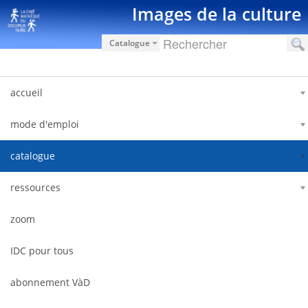
Saut au contenu
Images de la culture
Catalogue
accueil
mode d'emploi
catalogue
ressources
zoom
IDC pour tous
abonnement VàD