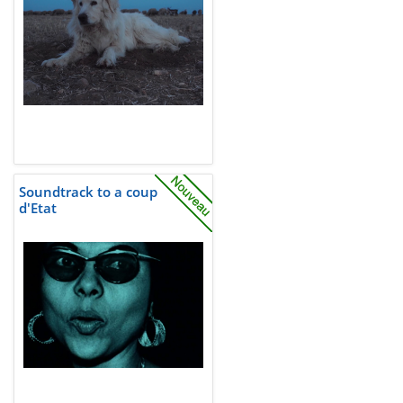
Soundtrack to a coup
d'Etat