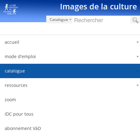
Saut au contenu
Images de la culture
Catalogue
accueil
mode d'emploi
catalogue
ressources
zoom
IDC pour tous
abonnement VàD