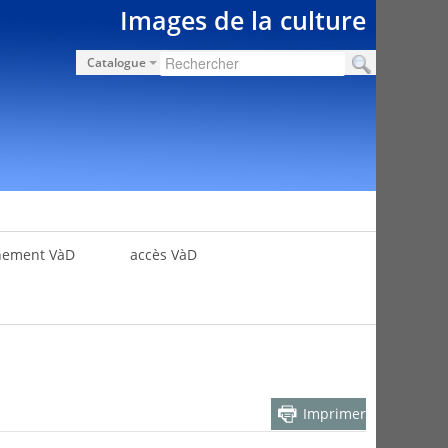
Images de la culture
Catalogue
nement VàD
accès VàD
Imprimer