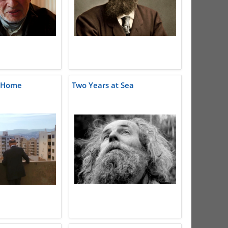
 Home
Two Years at Sea