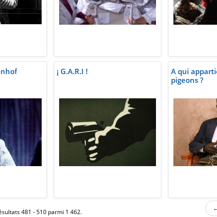
inhof
¡ G.A.R.I !
A qui appart
pigeons ?
←
ésultats 481 - 510 parmi 1 462.