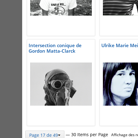
Intersection conique de
Ulrike Marie Me
Gordon Matta-Clarck
— 30 Items per Page
Page 17 de 49
Affichage des r