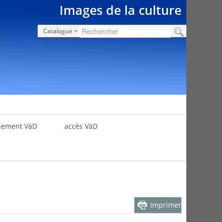
Images de la culture
Catalogue
nement VàD
accès VàD
Imprimer