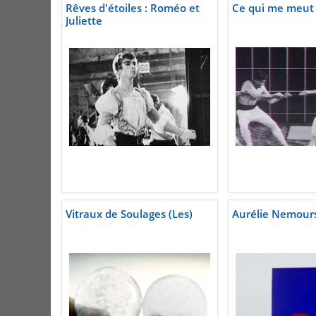
Rêves d'étoiles : Roméo et
Ce qui me meut
Juliette
Vitraux de Soulages (Les)
Aurélie Nemour