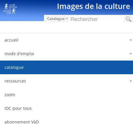
Saut au contenu
Images de la culture
Catalogue
accueil
mode d'emploi
catalogue
ressources
zoom
IDC pour tous
abonnement VàD