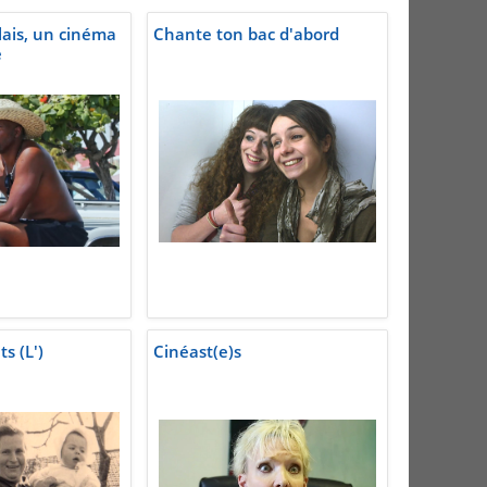
lais, un cinéma
Chante ton bac d'abord
e
s (L')
Cinéast(e)s