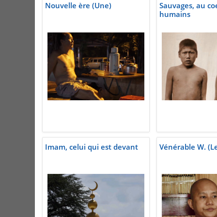
Nouvelle ère (Une)
Sauvages, au co
humains
Imam, celui qui est devant
Vénérable W. (L