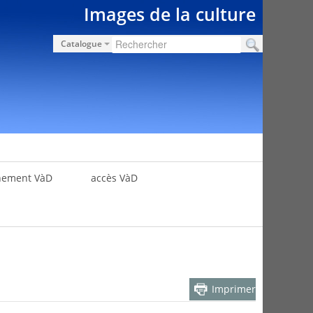
Images de la culture
Catalogue
nement VàD
accès VàD
Imprimer