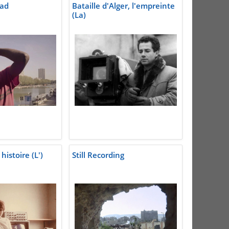
rad
Bataille d'Alger, l'empreinte
(La)
histoire (L')
Still Recording