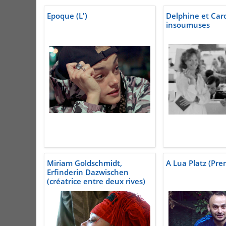
Epoque (L')
Delphine et Caro
insoumuses
Miriam Goldschmidt,
A Lua Platz (Pre
Erfinderin Dazwischen
(créatrice entre deux rives)