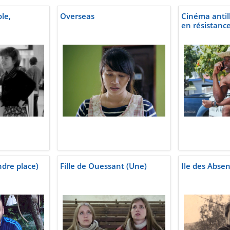
le,
Overseas
Cinéma antil
en résistanc
ndre place)
Fille de Ouessant (Une)
Ile des Absent