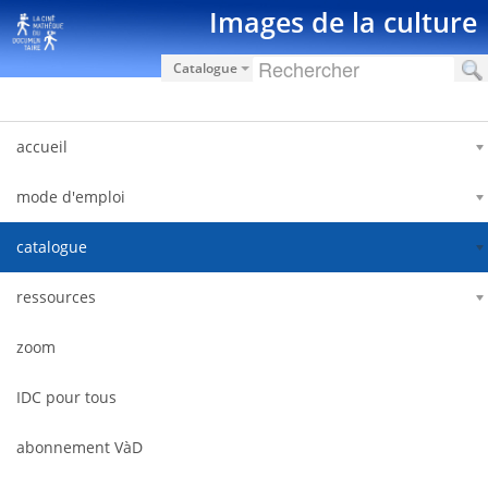
Saut au contenu
Images de la culture
Catalogue
accueil
mode d'emploi
catalogue
ressources
zoom
IDC pour tous
abonnement VàD