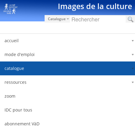
Saut au contenu
Images de la culture
Catalogue
accueil
mode d'emploi
catalogue
ressources
zoom
IDC pour tous
abonnement VàD