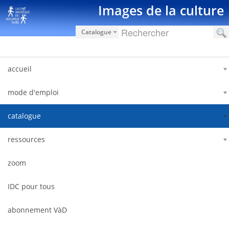
Saut au contenu
Images de la culture
Catalogue
accueil
mode d'emploi
catalogue
ressources
zoom
IDC pour tous
abonnement VàD