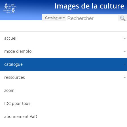
Saut au contenu
Images de la culture
Catalogue
accueil
mode d'emploi
catalogue
ressources
zoom
IDC pour tous
abonnement VàD