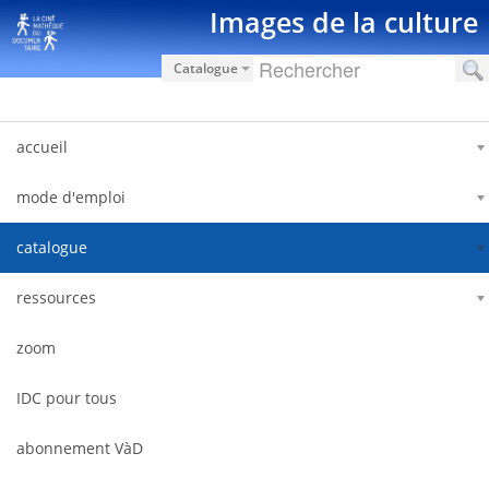
Saut au contenu
Images de la culture
Catalogue
accueil
mode d'emploi
catalogue
ressources
zoom
IDC pour tous
abonnement VàD