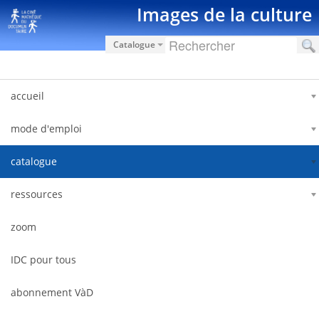
Saut au contenu
Images de la culture
Catalogue
accueil
mode d'emploi
catalogue
ressources
zoom
IDC pour tous
abonnement VàD