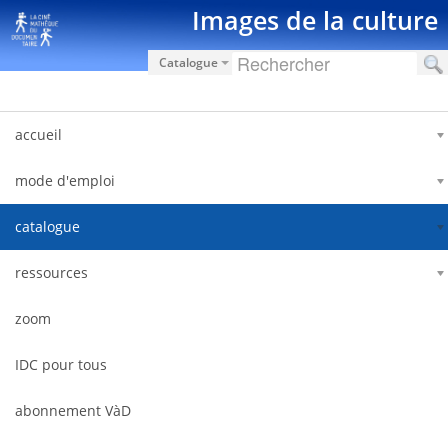
Saut au contenu
Images de la culture
Catalogue
accueil
mode d'emploi
catalogue
ressources
zoom
IDC pour tous
abonnement VàD