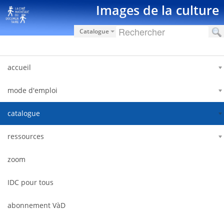
Saut au contenu
Images de la culture
Catalogue
accueil
mode d'emploi
catalogue
ressources
zoom
IDC pour tous
abonnement VàD