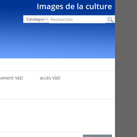
Images de la culture
Catalogue
nement VàD
accès VàD