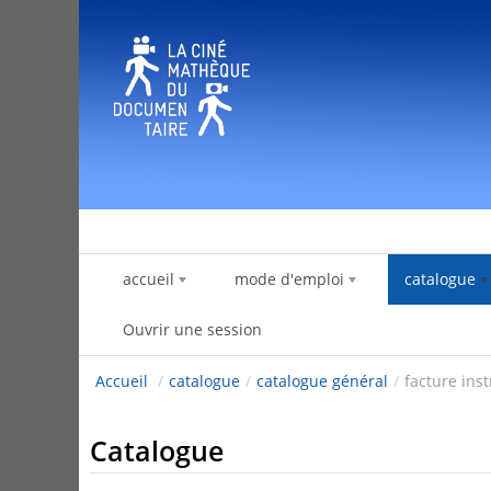
Saut au contenu
accueil
mode d'emploi
catalogue
Ouvrir une session
Accueil
/
catalogue
/
catalogue général
/
facture ins
Catalogue