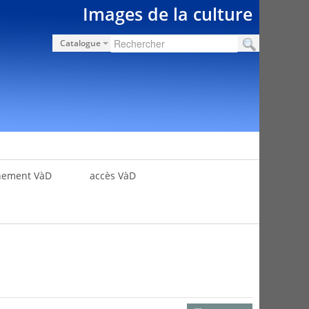
Images de la culture
Catalogue
nement VàD
accès VàD