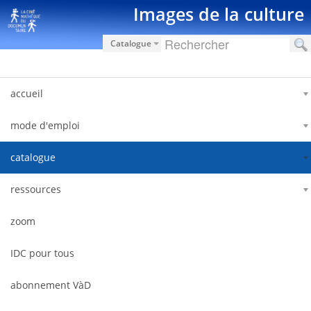
Saut au contenu
Images de la culture
Catalogue
accueil
mode d'emploi
catalogue
ressources
zoom
IDC pour tous
abonnement VàD