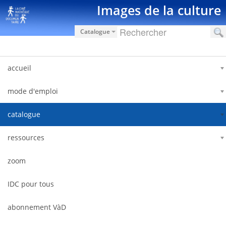
Saut au contenu
Images de la culture
Catalogue
accueil
mode d'emploi
catalogue
ressources
zoom
IDC pour tous
abonnement VàD