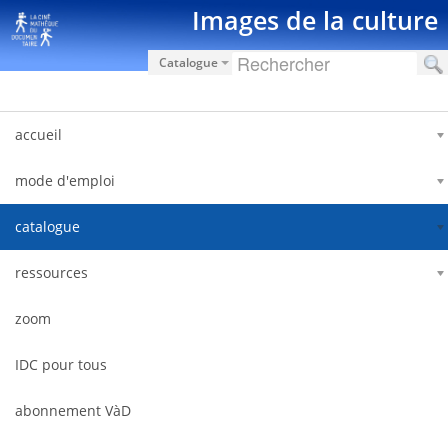
Saut au contenu
Images de la culture
Catalogue
accueil
mode d'emploi
catalogue
ressources
zoom
IDC pour tous
abonnement VàD