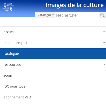
Saut au contenu
Images de la culture
Catalogue
accueil
mode d'emploi
catalogue
ressources
zoom
IDC pour tous
abonnement VàD