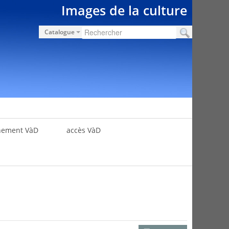
Images de la culture
Catalogue
nement VàD
accès VàD