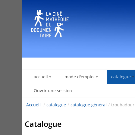
Saut au contenu
accueil
mode d'emploi
catalogue
Ouvrir une session
Accueil
/
catalogue
/
catalogue général
/
troubadour
Catalogue