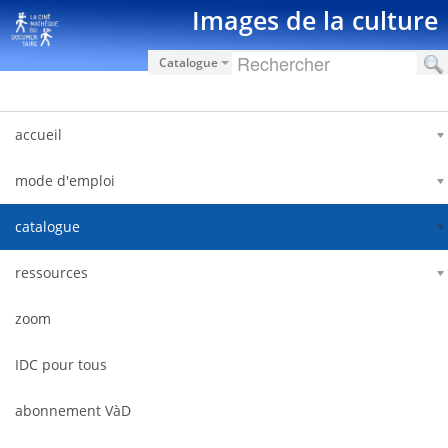
Saut au contenu
Images de la culture
Catalogue
accueil
mode d'emploi
catalogue
ressources
zoom
IDC pour tous
abonnement VàD