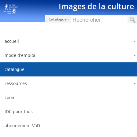
Saut au contenu
Images de la culture
Catalogue
accueil
mode d'emploi
catalogue
ressources
zoom
IDC pour tous
abonnement VàD