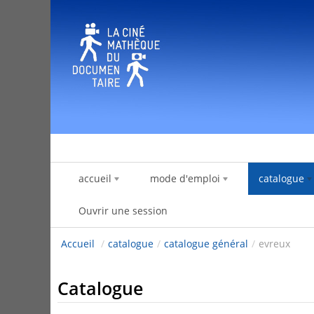
Saut au contenu
accueil
mode d'emploi
catalogue
Ouvrir une session
Accueil
/
catalogue
/
catalogue général
/
evreux
Catalogue