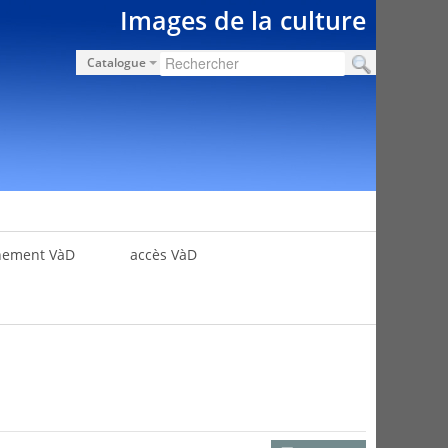
Images de la culture
Catalogue
nement VàD
accès VàD