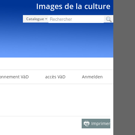
Images de la culture
Catalogue
onnement VàD
accès VàD
Anmelden
Imprimer