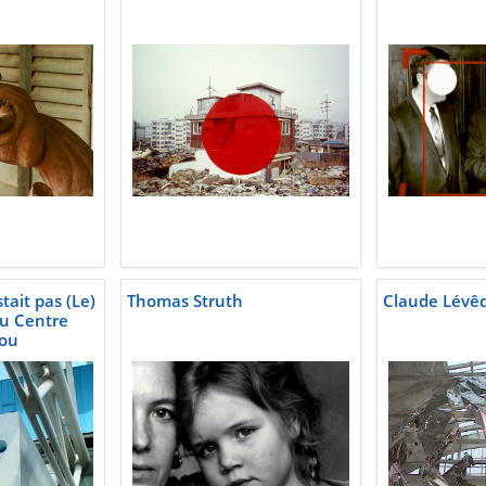
tait pas (Le)
Thomas Struth
Claude Lévê
au Centre
ou