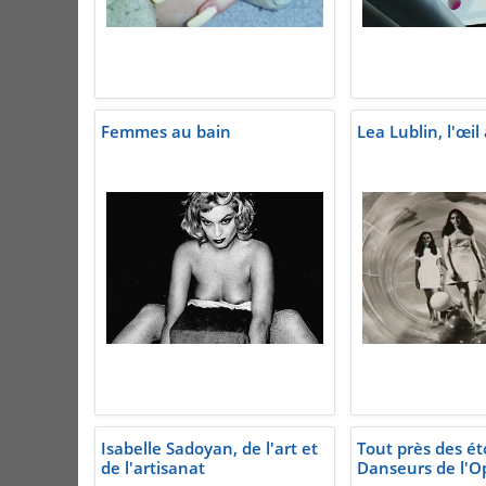
Femmes au bain
Lea Lublin, l'œil
Isabelle Sadoyan, de l'art et
Tout près des éto
de l'artisanat
Danseurs de l'O