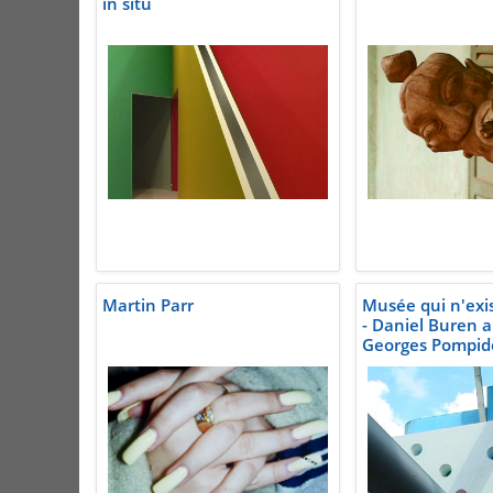
in situ
Martin Parr
Musée qui n'exis
- Daniel Buren 
Georges Pompid