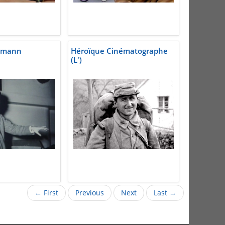
rmann
Héroïque Cinématographe
(L')
← First
Previous
Next
Last →