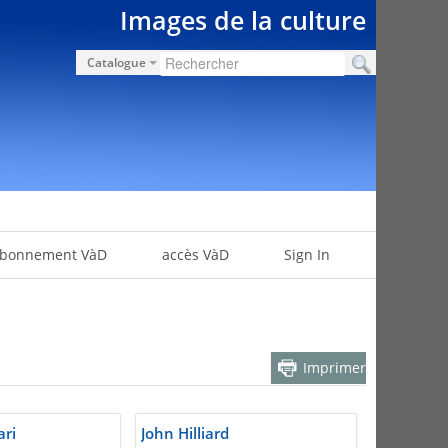
Images de la culture
Catalogue
bonnement VàD
accès VàD
Sign In
Imprimer
ari
John Hilliard