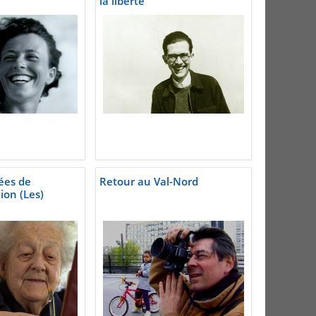
la liberté
ées de
Retour au Val-Nord
ion (Les)