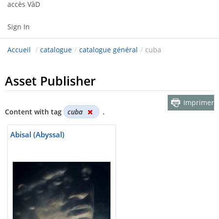
accès VàD
Sign In
Accueil
/
catalogue
/
catalogue général
/
cuba
Asset Publisher
Imprimer
Content with tag
cuba
.
Abisal (Abyssal)