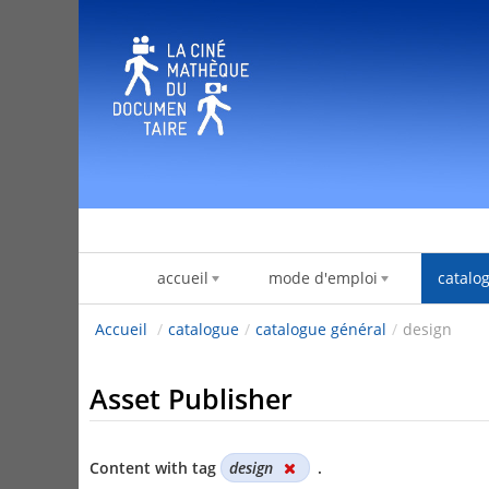
Skip to Content
accueil
mode d'emploi
catalo
Accueil
/
catalogue
/
catalogue général
/
design
Asset Publisher
Content with tag
design
.