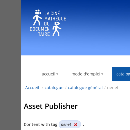
Skip to Content
accueil
mode d'emploi
catalo
Accueil
/
catalogue
/
catalogue général
/
nenet
Asset Publisher
Content with tag
nenet
.