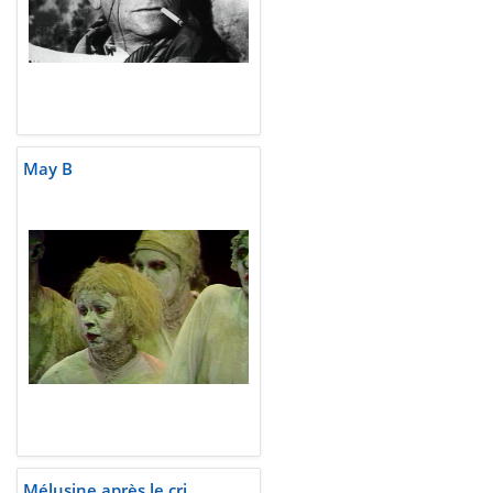
May B
Mélusine après le cri