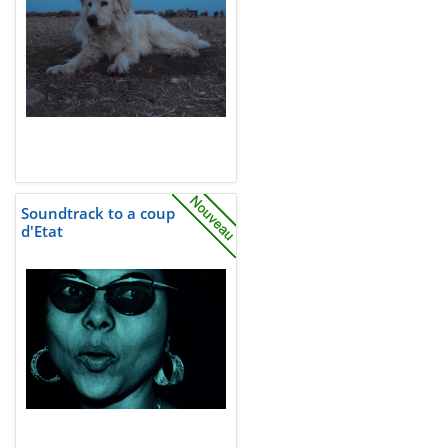
Soundtrack to a coup
d'Etat