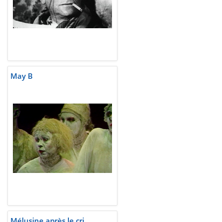
May B
Mélusine après le cri