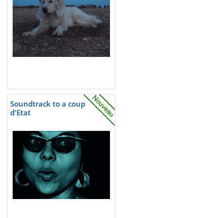
Soundtrack to a coup
d'Etat