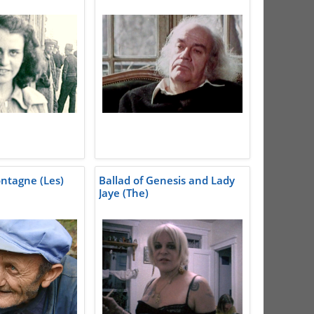
ontagne (Les)
Ballad of Genesis and Lady
Jaye (The)