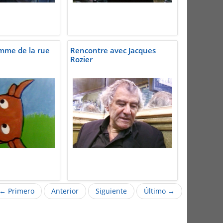
mme de la rue
Rencontre avec Jacques
Rozier
← Primero
Anterior
Siguiente
Último →