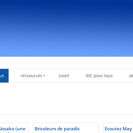
ue
ressources
zoom
IDC pour tous
a
issako (une
Bricoleurs de paradis
Ecoutez May 