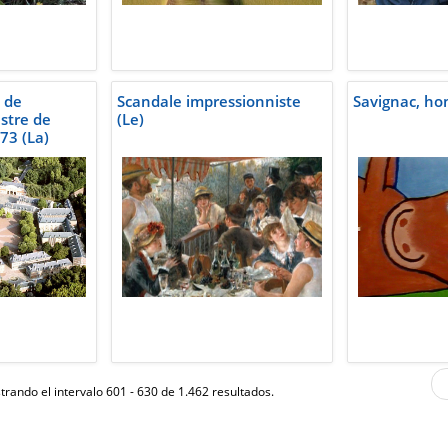
e de
Scandale impressionniste
Savignac, ho
stre de
(Le)
73 (La)
rando el intervalo 601 - 630 de 1.462 resultados.