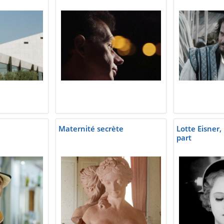
Maternité secrète
Lotte Eisner, 
part