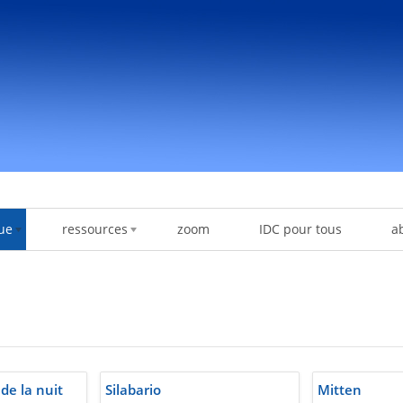
ue
ressources
zoom
IDC pour tous
a
 de la nuit
Silabario
Mitten