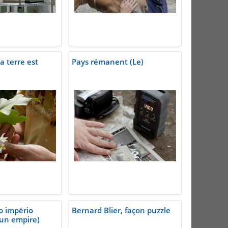
la terre est
Pays rémanent (Le)
o império
Bernard Blier, façon puzzle
un empire)