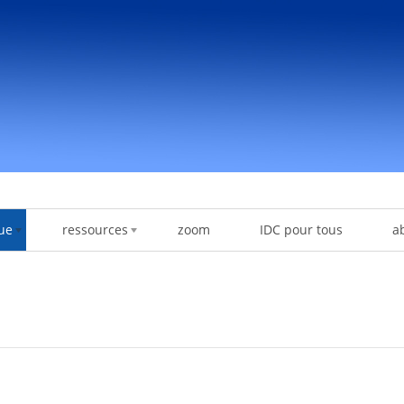
ue
ressources
zoom
IDC pour tous
a