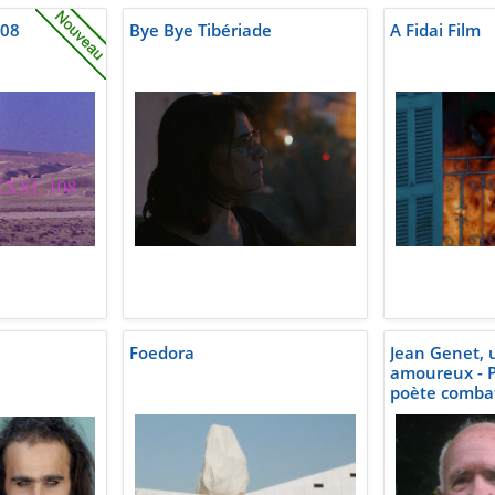
108
Bye Bye Tibériade
A Fidai Film
Foedora
Jean Genet, u
amoureux - P
poète comba