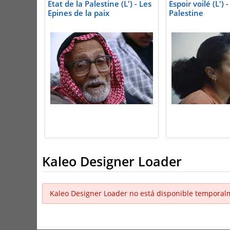
Etat de la Palestine (L') - Les
Espoir voilé (L')
Epines de la paix
Palestine
Kaleo Designer Loader
Kaleo Designer Loader no está disponible temporal