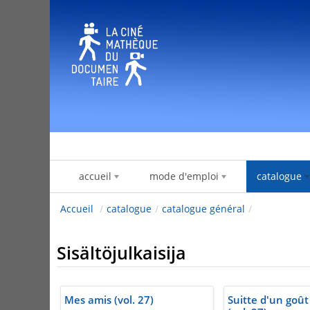
Hyppää sisältöön
accueil
mode d'emploi
catalogue
Accueil
/
catalogue
/
catalogue général
/
Sisältöjulkaisija
Mes amis (vol. 27)
Suitte d'un goût