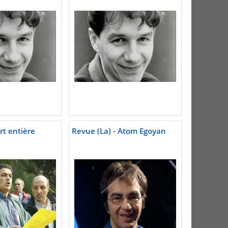
rt entière
Revue (La) - Atom Egoyan