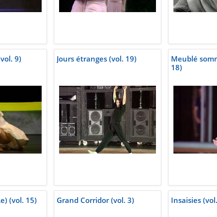
ol. 9)
Jours étranges (vol. 19)
Meublé somm
18)
e) (vol. 15)
Grand Corridor (vol. 3)
Insaisies (vol.