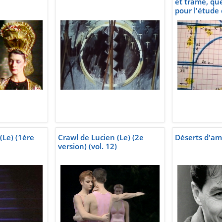
et trame, qu
pour l'étude 
(vol. 22)
(Le) (1ère
Crawl de Lucien (Le) (2e
Déserts d'amo
version) (vol. 12)