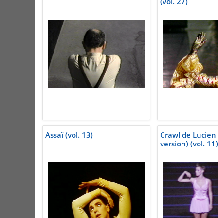
(vol. 27)
Assaï (vol. 13)
Crawl de Lucien 
version) (vol. 11)