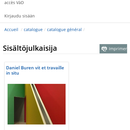
accès VàD
Kirjaudu sisään
Accueil
/
catalogue
/
catalogue général
/
Sisältöjulkaisija
Imprimer
Daniel Buren vit et travaille
in situ