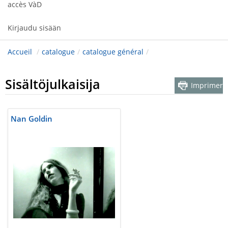
accès VàD
Kirjaudu sisään
Accueil
/
catalogue
/
catalogue général
/
Sisältöjulkaisija
Imprimer
Nan Goldin