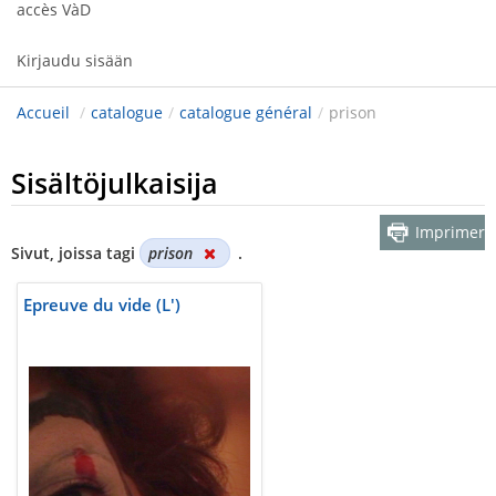
accès VàD
Kirjaudu sisään
Accueil
/
catalogue
/
catalogue général
/
prison
Sisältöjulkaisija
Imprimer
Sivut, joissa tagi
prison
.
Epreuve du vide (L')