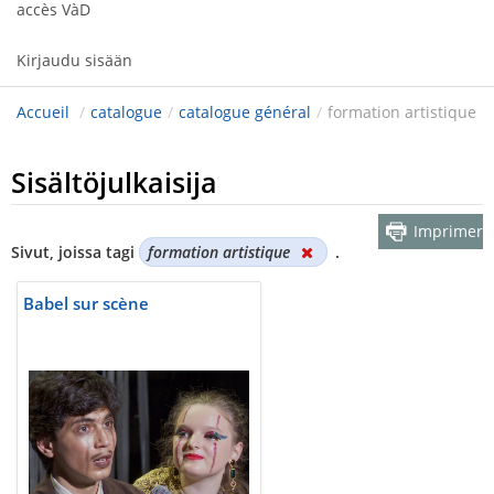
accès VàD
Kirjaudu sisään
Accueil
/
catalogue
/
catalogue général
/
formation artistique
Sisältöjulkaisija
Imprimer
Sivut, joissa tagi
formation artistique
.
Babel sur scène