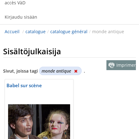
accès VàD
Kirjaudu sisään
Accueil
/
catalogue
/
catalogue général
/
monde antique
Sisältöjulkaisija
Imprimer
Sivut, joissa tagi
monde antique
.
Babel sur scène