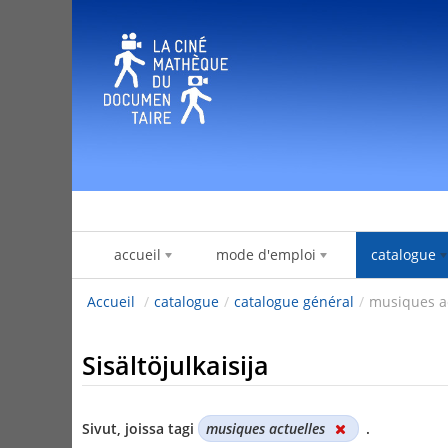
Hyppää sisältöön
accueil
mode d'emploi
catalogue
Accueil
/
catalogue
/
catalogue général
/
musiques a
Sisältöjulkaisija
Sivut, joissa tagi
musiques actuelles
.