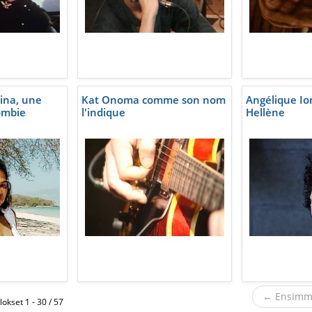
ina, une
Kat Onoma comme son nom
Angélique Ion
ombie
l'indique
Hellène
← Ensimm
okset 1 - 30 / 57