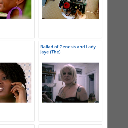
Ballad of Genesis and Lady
Jaye (The)