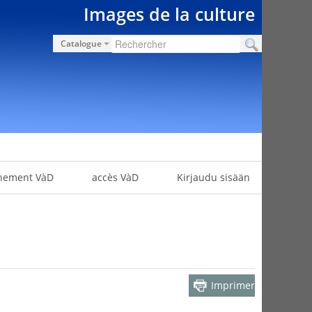
Images de la culture
Catalogue
nement VàD
accès VàD
Kirjaudu sisään
Imprimer