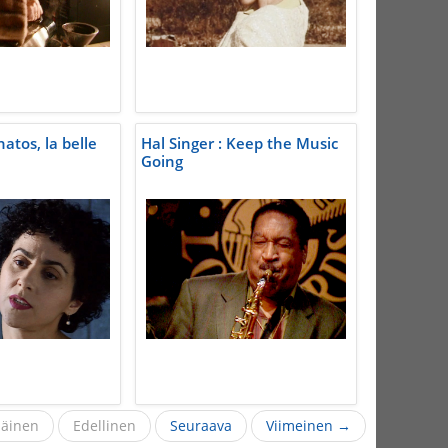
atos, la belle
Hal Singer : Keep the Music
Going
äinen
Edellinen
Seuraava
Viimeinen →