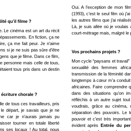
Oui. A l’exception de mon fil
(1993), c’est le seul film où j’
les autres films que j’ai réalisé
ité qu’il filme ?
Là, je suis allée où je voulai
e. Le cinéma est un art du récit
court-métrage mais, malgré le p
 dépassements. En fiction, ça ne
e, ça me fait peur. Je n’aime
s si je ne suis pas sûre d’être
Vos prochains projets ?
 gens que je filme. Dans ce film,
Mon cycle “paysans et travail”
’une personne mais celle de tous,
sexualité des femmes africa
 étaient tous pris dans un destin
transmission de la féminité dan
longtemps à cœur m’a conduit
africaines. Faire comprendre qu
dans des situations qu’on i
 écriture chorale ?
réfléchis à un autre sujet tout 
lle de tous ces travailleurs, pris
voudrais, grâce au cinéma, r
 le départ, je savais que je ne
séparation des pouvoirs. Le tr
ne car je n’aurais jamais pu
pouvoir et c’est très importan
isser tourner en totale liberté
évident après
Entrée du per
ns ses locaux ! Au total, nous