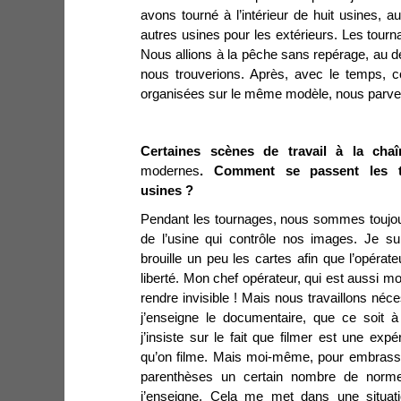
avons tourné à l’intérieur de huit usines, a
autres usines pour les extérieurs. Les tourna
Nous allions à la pêche sans repérage, au d
nous trouverions. Après, avec le temps, 
organisées sur le même modèle, nous parven
Certaines scènes de travail à la ch
modernes
. Comment se passent les to
usines ?
Pendant les tournages, nous sommes toujo
de l’usine qui contrôle nos images. Je su
brouille un peu les cartes afin que l’opérat
liberté. Mon chef opérateur, qui est aussi m
rendre invisible ! Mais nous travaillons néc
j’enseigne le documentaire, que ce soit 
j’insiste sur le fait que filmer est une ex
qu’on filme. Mais moi-même, pour embrasser
parenthèses un certain nombre de norme
j’enseigne. Cela me met dans une situati