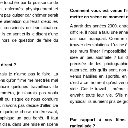
été touchée par la puissance de
ont enfermés physiquement et
Comment vous est venue l’id
nt pas quitter car chômer serait
mettre en scène ce moment de
 aliénation qui ferait d’eux les
A partir des années 2000, entr
s conscients de leur situation.
difficile. Il nous a fallu une an
 ils en sont et ils le disent d’une
qui nous manquait. Comme on ne
t hors de question de faire du
trouver des solutions. L’usine é
ses murs filmer l’impossibilit
idée un peu abstraite ? En dis
précisée de les photographie
direct ?
autorisée, tels qu’ils sont, non
ais je n’aime pas le faire. La
venus habillés en sportifs, en
gens qu’on filme me met très mal
c’est à ce moment qu’est venue l
ncre quelques travailleurs de
vide. Car le travail – même 
caméra, je n’aurais pas voulu
envahit toute leur vie. S’ils
itif qui risque de nous conduire
syndical, ils auraient pris de gr
s n’avons pas décidé d’aller. De
r quelque chose d’intéressant,
aphique un peu benêt. Il faut
Par rapport à vos films p
on dise, dans une mise en scène
radicalisée ?