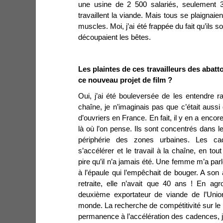
une usine de 2 500 salariés, seulement 35
travaillent la viande. Mais tous se plaignai
muscles. Moi, j’ai été frappée du fait qu’ils s
découpaient les bêtes.
Les plaintes de ces travailleurs des abattoi
ce nouveau projet de film ?
Oui, j’ai été bouleversée de les entendre ra
chaîne, je n’imaginais pas que c’était aussi 
d’ouvriers en France. En fait, il y en a enc
là où l’on pense. Ils sont concentrés dans l
périphérie des zones urbaines. Les c
s’accélérer et le travail à la chaîne, en to
pire qu’il n’a jamais été. Une femme m’a parl
à l’épaule qui l’empêchait de bouger. A son 
retraite, elle n’avait que 40 ans ! En agr
deuxième exportateur de viande de l’Unio
monde. La recherche de compétitivité sur le
permanence à l’accélération des cadences, ju