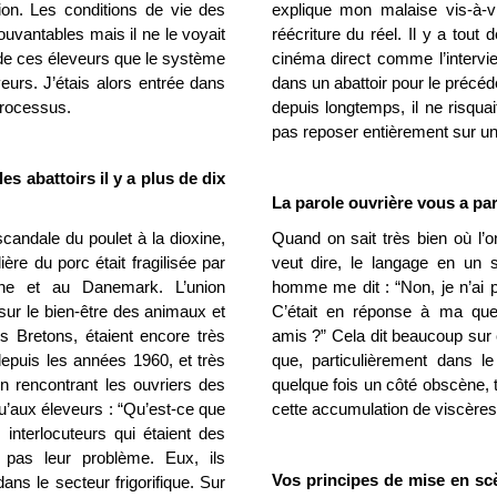
tion. Les conditions de vie des
explique mon malaise vis-à-v
uvantables mais il ne le voyait
réécriture du réel. Il y a to
 de ces éleveurs que le système
cinéma direct comme l’intervi
eurs. J’étais alors entrée dans
dans un abattoir pour le précéde
processus.
depuis longtemps, il ne risquai
pas reposer entièrement sur une
 abattoirs il y a plus de dix
La parole ouvrière vous a pa
candale du poulet à la dioxine,
Quand on sait très bien où l’o
ière du porc était fragilisée par
veut dire, le langage en un
ne et au Danemark. L’union
homme me dit : “Non, je n’ai pa
sur le bien-être des animaux et
C’était en réponse à ma que
es Bretons, étaient encore très
amis ?” Cela dit beaucoup sur ce
 depuis les années 1960, et très
que, particulièrement dans le 
En rencontrant les ouvriers des
quelque fois un côté obscène, 
qu’aux éleveurs : “Qu’est-ce que
cette accumulation de viscèr
interlocuteurs qui étaient des
 pas leur problème. Eux, ils
Vos principes de mise en sc
dans le secteur frigorifique. Sur