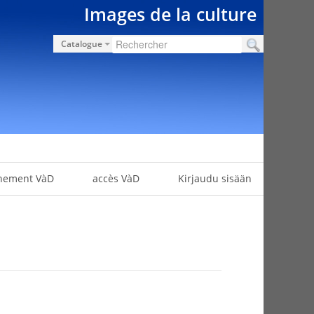
Images de la culture
Catalogue
nement VàD
accès VàD
Kirjaudu sisään