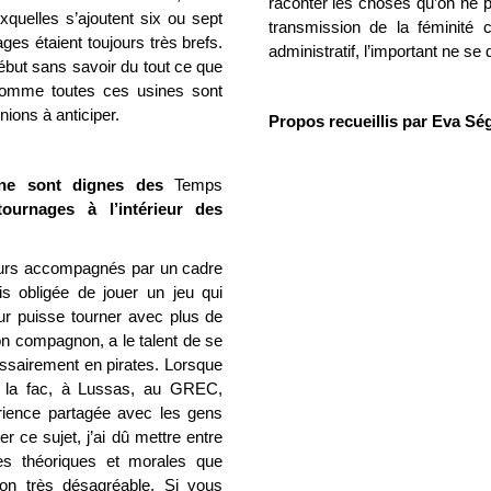
raconter les choses qu’on ne pe
uxquelles s’ajoutent six ou sept
transmission de la féminité 
ges étaient toujours très brefs.
administratif, l’important ne se
ébut sans savoir du tout ce que
comme toutes ces usines sont
ions à anticiper.
Propos recueillis par Eva Séga
aîne sont dignes des
Temps
urnages à l’intérieur des
urs accompagnés par un cadre
is obligée de jouer un jeu qui
eur puisse tourner avec plus de
on compagnon, a le talent de se
essairement en pirates. Lorsque
à la fac, à Lussas, au GREC,
périence partagée avec les gens
 ce sujet, j’ai dû mettre entre
s théoriques et morales que
on très désagréable. Si vous