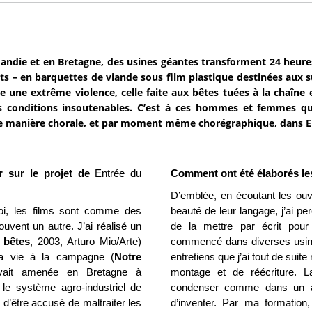
ndie et en Bretagne, des usines géantes transforment 24 heures 
ts – en barquettes de viande sous film plastique destinées aux s
e une extrême violence, celle faite aux bêtes tuées à la chaîne et
 conditions insoutenables. C’est à ces hommes et femmes que 
e manière chorale, et par moment même chorégraphique, dans E
r sur le projet de
Entrée du
Comment ont été élaborés les
D’emblée, en écoutant les ouvri
moi, les films sont comme des
beauté de leur langage, j’ai per
uvent un autre. J’ai réalisé un
de la mettre par écrit pour 
 bêtes
, 2003, Arturo Mio/Arte)
commencé dans diverses usines
la vie à la campagne (
Notre
entretiens que j’ai tout de suite r
avait amenée en Bretagne à
montage et de réécriture. L
 le système agro-industriel de
condenser comme dans un al
d’être accusé de maltraiter les
d’inventer. Par ma formation