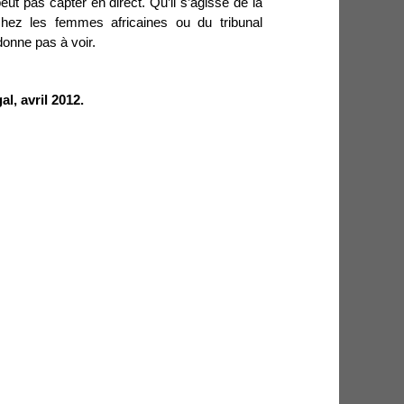
ut pas capter en direct. Qu’il s’agisse de la
chez les femmes africaines ou du tribunal
 donne pas à voir.
l, avril 2012.