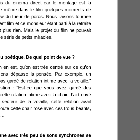
is du cinéma direct car le montage est la
ut de même dans le film quelques moments de
ew du tueur de porcs. Nous l’avions tournée
nt film et ce monsieur étant parti à la retraite
t plus rien. Mais le projet du film ne pouvait
 série de petits miracles.
ru poétique. De quel point de vue ?
n en est, qu’on est très centré sur ce qu’on
 sens dépasse la pensée. Par exemple, un
s gardé de relation intime avec la volaille.”
stion : “Est-ce que vous avez gardé des
tte relation intime avec la chair. J’ai trouvé
secteur de la volaille, cette relation avait
toute cette chair rose avec ces trous béants,
es…
ène avec très peu de sons synchrones se