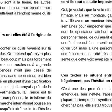
sont-ils tout de suite imposé
 sont à la tuerie, les autres
ent de douleurs aux épaules, aux
Oui, je voulais que la voix off
ouffraient à l’endroit même où ils
l’image. Mais au montage, ç
travaillé avec un monteur très
semaines pour empêcher que l
que le spectateur attribue
rs ont-elles été à l’origine de
personne filmée, ce qui aurait ét
une écriture qui fasse sentir 
conter ce qu’ils vivaient sur la
qu’on voit mais à une personn
dur. On prétend qu’il n’y a plus
comédiens a aussi été très dif
ore beaucoup mais pas forcément
sente que cette voix avait été r
es zones rurales ou à la grande
adences n’ont pas cessé de
Ces textes se situent entr
ut cas dans ce secteur, est bien
bégaiement, pas l’hésitation
é en pleurant d’une calcification
aspect, je la croyais près de la
C’est une des premières cho
o-alimentaire, la France est le
entendues, leur netteté, l’abs
n européenne, le troisième du
plupart du temps des syndical
 marché international pousse en
cherchait pas, elle s’était trouv
squ’à l’extrême limite. Dès les